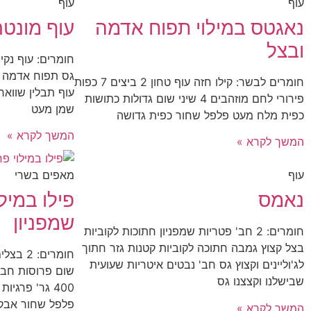
עוף
עוף
נאגטס במילוי תפוח אדמה
עוף מונטר
ובצל
חומרים: עוף נק
גס תפוח אדמה ח
חומרים לבשר: קילו חזה עוף טחון 2 ביצים 7 כפות
עוף תבלין שוואר
פירורי לחם מוזהבים 4 שיני שום גדולות כתושות
שמן מעט
כפית מלח מעט פלפל שחור כפית גדושה
המשך לקרא »
המשך לקרא »
עוף
מאפים בשרי
נאמס
פילו במילו
שמפניון
חומרים: 2 חב' פטריות שמפניון חתוכות לקוביות
בצל קצוץ גמבה חתוכה לקוביות קטנות גזר חתוך
לג'וליינים וקצוץ גס חב' נבטים איטריות שעועית
שום פרוסות חב' 
שבישלנו וקצצנו גס
400 גר' פרגי
פלפל שחור אבק
המשך לקרא »