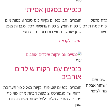
עוף
כנפיים בסגנון אסייתי
מלח פלפל
חומרים: חב' כנפיים נקיות כוס סוכר 3 כפות מים
לפי הטעם 4 כפות קמח 4 כפות קמח תירס
3 כפות חומץ 2 כפות גדושות רסק עגבניות מעט
שום
שמן שומשום חצי כוס רוטב סויה חצי
המשך לקרא »
עוף
כנפיים עם ירקות שילדים
אוהבים
חומרים: חזה עוף פרוס 2 ביצים 4 שיני שום
ל שחור אבקת
חומרים: כנפיים שטופות ונקיות בצל קצוץ תערובת
קמח לציפוי
ירקות של סנפורסט 2 כפות אבקת מרק עוף כף
פפריקה מתוקה מלח פלפל שחור מעט כורכום
אופן