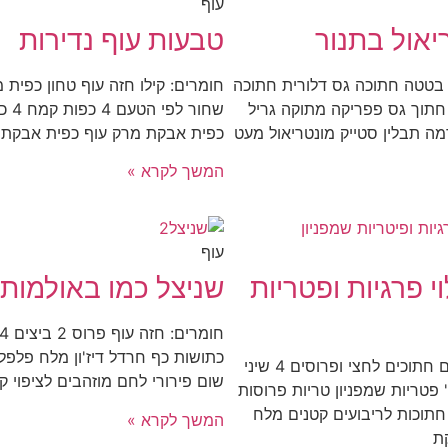
עוף
יאול בתנור
טבעות עוף נדירות
י בטטה חתוכה גס דלורית חתוכה
חומרים: קילו חזה עוף טחון כפית 
תוך גס פפריקה מתוקה גריל
שחור 
מה תבלין סטייק מונטריאול מעט
כפית אבקת מרק עוף כפית אבקת 
המשך לקרא »
עוף
י פרגיות ופטריות
שניצל כמו באולמות
כתושות כף חרדל דיז'ון מלח פלפ
חומרים: 2 בצלים חתוכים לחצי ופרוסים 4 שיני
שום פירורי לחם מוזהבים לציפוי 
פטריות שמפניון טריות פרוסות
ות חתוכות לריבועים קטנים מלח
המשך לקרא »
ת