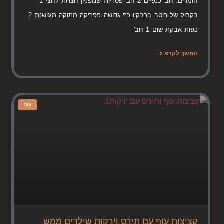
חומרים: חב' כנפיים 2 חב' פטריות שמפניון חצויות לחצי 1
בקבוק של רוטב ברבקיו כף גדושה פפריקה מתוקה מעושנת 2
כפות אבקת שום 1 חב'
המשך לקרא »
עוף
קציצות עוף עם תירס וירקות שילדים ממש