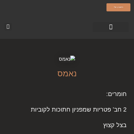
olamatokonline.com
החשבון שלי
טופס צור קשר
עמוד הבית-עולם מתוק
סרטוני ההדרכה
נאמס
חומרים:
2 חב' פטריות שמפניון חתוכות לקוביות
בצל קצוץ