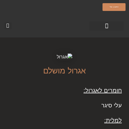
olamatokonline.com
החשבון שלי
טופס צור קשר
עמוד הבית-עולם מתוק
סרטוני ההדרכה
אגרול מושלם
חומרים לאגרול:
עלי סיגר
למלית: