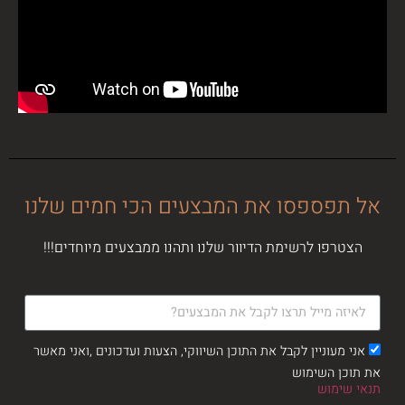
אל תפספסו את המבצעים הכי חמים שלנו
הצטרפו לרשימת הדיוור שלנו ותהנו ממבצעים מיוחדים!!!
אני מעוניין לקבל את התוכן השיווקי, הצעות ועדכונים ,ואני מאשר
את תוכן השימוש
תנאי שימוש