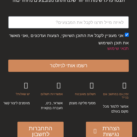
הצטרפו לרשימת הדיוור שלנו ותהנו ממבצעים מיוחדים!!!
אני מעוניין לקבל את התוכן השיווקי, הצעות ועדכונים ,ואני מאשר
את תוכן השימוש
תנאי שימוש
רשמו אותי לניזלטר
זמין גם במחשב וגם
תשלום מאובטח
אפשרויות תשלום
יש שאלות?
בנייד
מסוף סליקה מוצפן
אשראי, ביט,
מוזמנים ליצור קשר
אפשר ללמוד מכל
העברה בנקאית
מקום בעולם
הצהרת
התחברות
נגישות
לחשבון