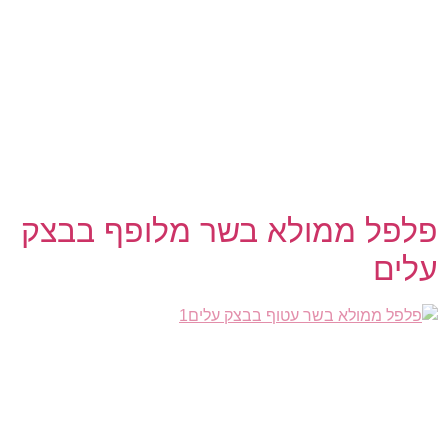
חומרים: 2 חב' פטריות שמפניון חתוכות לקוביות בצל קצוץ גמבה
חתוכה לקוביות קטנות גזר חתוך לג'וליינים וקצוץ גס חב' נבטים
איטריות שעועית שבישלנו וקצצנו גס 2 שיני שום כתושות רבע קילו
בשר עוף טחון 2 כוסות רוטב סויה 2 כוסות רוטב צ'ילי מתוק דפי
אורז מלח, פלפל שחור אופן ההכנה: מטגנים בצל לשקיפות
מוסיפים […]
פלפל ממולא בשר מלופף בבצק
עלים
חומרים: פלפלים אדומים ארוכים מתוקים בצק עלים ביצה רופה
למריחה שומשום חומרים למילוי: קילו בשר טחון עם מעט שומן
כבש 3 בצלים גדולים קצוצים דק כף שום כתוש כפית פפריקה
מתוקה פלפל שחור כפית בהרט מלח אופן ההכנה: מטגנים בצל
לשקיפות מוסיפים את הבשר ושומן הכבש ומטגנים עד שמאפיר