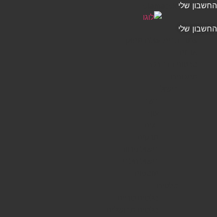
החשבון שלי
דלג
olamatokonline.com
לתוכן
החשבון שלי
עמוד הבית-עולם מתוק
אודות
סרטוני ההדרכה
מתכונים
בישול
בשר
עוף
דגים
מרקים
בישול פרווה
בישול חלבי
תוספות
סלטים
סלטים טריים
סלטים מבושלים