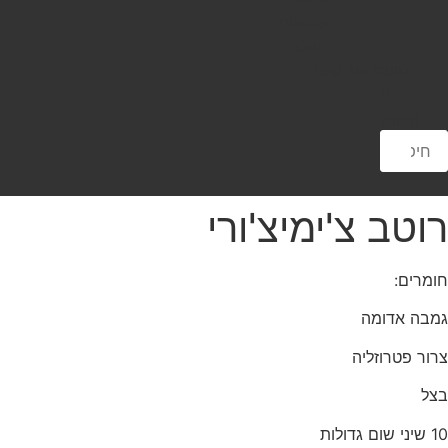
שבועות
חנוכה
טופס צור קשר
חיפוש
רוטב צ'ימיצ'ורי
חומרים:
גמבה אדומה
צרור פטרוזליה
בצל
10 שיני שום גדולות