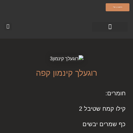
olamatokonline.com
החשבון שלי
טופס צור קשר
עמוד הבית-עולם מתוק
סרטוני ההדרכה
רוגעלך קינמון קפה
חומרים:
קילו קמח שטיבל 2
כף שמרים יבשים