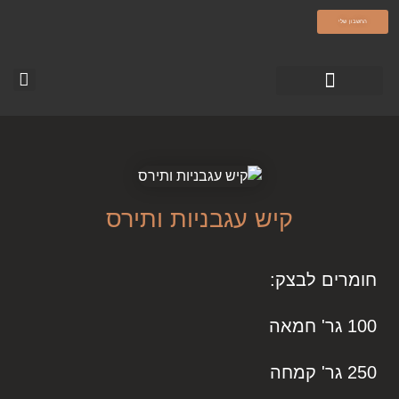
olamatokonline.com
החשבון שלי
טופס צור קשר
עמוד הבית-עולם מתוק
סרטוני ההדרכה
קיש עגבניות ותירס
חומרים לבצק:
100 גר' חמאה
250 גר' קמחה