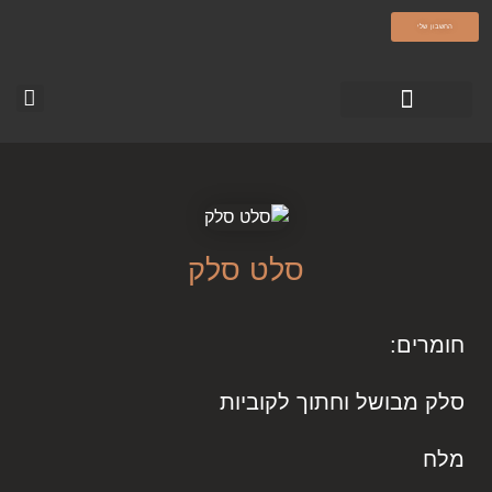
olamatokonline.com
החשבון שלי
טופס צור קשר
עמוד הבית-עולם מתוק
סרטוני ההדרכה
סלט סלק
חומרים:
סלק מבושל וחתוך לקוביות
מלח