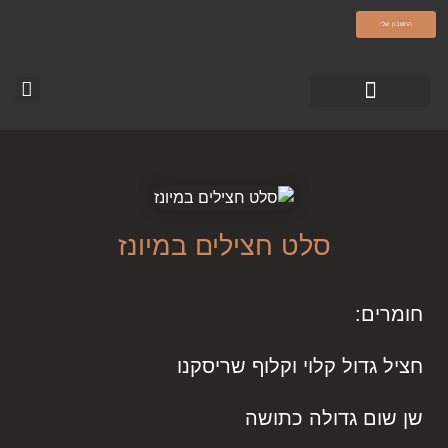
olamatokonline.com
החשבון שלי
טופס צור קשר
עמוד הבית-עולם מתוק
סרטוני ההדרכה
סלט חצילים במיונז
חומרים:
חציל גדול קלוי וקלוף שריסקנו
שן שום גדולה כתושה