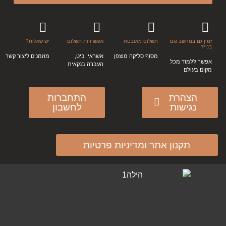
זמין גם במחשב וגם
תשלום מאובטח
אפשרויות תשלום
יש שאלות?
בנייד
מסוף סליקה מוצפן
אשראי, ביט,
מוזמנים ליצור קשר
אפשר ללמוד מכל
העברה בנקאית
מקום בעולם
הצהרת
התחברות
נגישות
לחשבון
תקנון אתר ומדיניות פרטיות