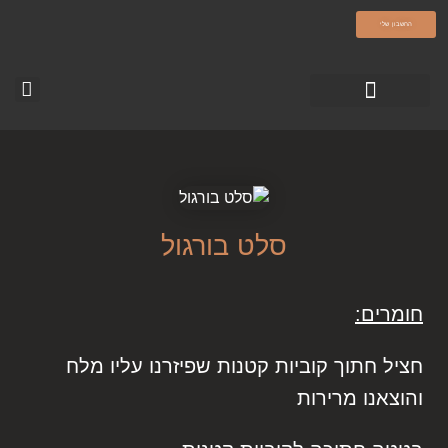
olamatokonline.com
החשבון שלי
טופס צור קשר
עמוד הבית-עולם מתוק
סרטוני ההדרכה
סלט בורגול
חומרים:
חציל חתוך קוביות קטנות שפיזרנו עליו מלח
והוצאנו מרירות