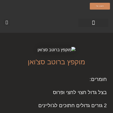
olamatokonline.com
החשבון שלי
טופס צור קשר
עמוד הבית-עולם מתוק
סרטוני ההדרכה
מוקפץ ברוטב סצ'ואן
חומרים:
בצל גדול חצוי לחצי ופרוס
2 גזרים גדולים חתוכים לג'וליינים