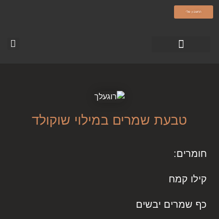
olamatokonline.com
החשבון שלי
טופס צור קשר
עמוד הבית-עולם מתוק
סרטוני ההדרכה
טבעת שמרים במילוי שוקולד
חומרים:
קילו קמח
כף שמרים יבשים