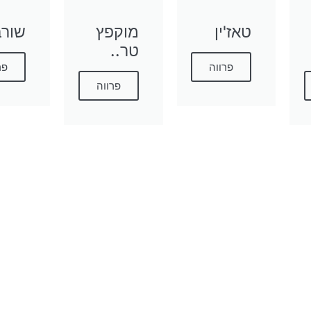
טאז'ין
מוקפץ
שור
טר..
פרווה
פר
פרווה